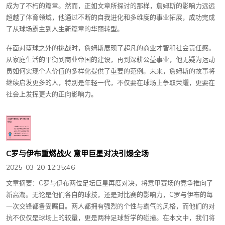
成为了不朽的篇章。然而，正如文章所探讨的那样，詹姆斯的影响力远远
超越了体育领域，他通过不断的自我进化和多维度的事业拓展，成功完成
了从球场霸主到人生新篇章的华丽转型。
在面对篮球之外的挑战时，詹姆斯展现了超凡的商业才智和社会责任感。
从家庭生活的平衡到商业帝国的建设，再到深耕公益事业，他无疑为运动
员如何实现个人价值的多样化提供了重要的范例。未来，詹姆斯的故事将
继续启发更多的人，特别是年轻一代，不仅要在球场上争取荣耀，更要在
社会上发挥更大的正向影响力。
C罗与伊布重燃战火 意甲巨星对决引爆全场
2025-03-20 12:35:46
文章摘要：C罗与伊布两位足坛巨星再度对决，将意甲赛场的竞争推向了
新高潮。无论是他们各自的球技，还是对比赛的影响力，C罗与伊布的每
一次交锋都备受瞩目。两人都拥有强烈的个性与霸气的风格，而他们的对
抗不仅仅是球场上的较量，更是两种足球哲学的碰撞。在本文中，我们将