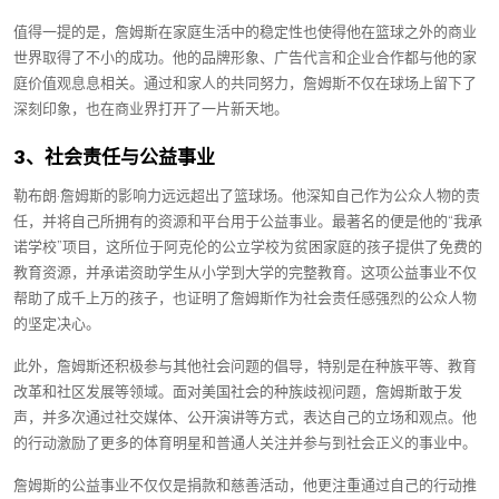
值得一提的是，詹姆斯在家庭生活中的稳定性也使得他在篮球之外的商业
世界取得了不小的成功。他的品牌形象、广告代言和企业合作都与他的家
庭价值观息息相关。通过和家人的共同努力，詹姆斯不仅在球场上留下了
深刻印象，也在商业界打开了一片新天地。
3、社会责任与公益事业
勒布朗·詹姆斯的影响力远远超出了篮球场。他深知自己作为公众人物的责
任，并将自己所拥有的资源和平台用于公益事业。最著名的便是他的“我承
诺学校”项目，这所位于阿克伦的公立学校为贫困家庭的孩子提供了免费的
教育资源，并承诺资助学生从小学到大学的完整教育。这项公益事业不仅
帮助了成千上万的孩子，也证明了詹姆斯作为社会责任感强烈的公众人物
的坚定决心。
此外，詹姆斯还积极参与其他社会问题的倡导，特别是在种族平等、教育
改革和社区发展等领域。面对美国社会的种族歧视问题，詹姆斯敢于发
声，并多次通过社交媒体、公开演讲等方式，表达自己的立场和观点。他
的行动激励了更多的体育明星和普通人关注并参与到社会正义的事业中。
詹姆斯的公益事业不仅仅是捐款和慈善活动，他更注重通过自己的行动推