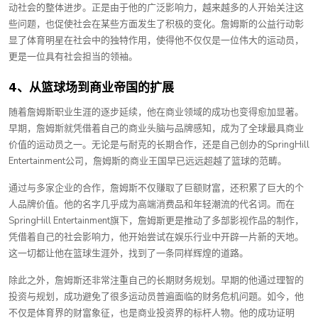
动社会的整体进步。正是由于他的广泛影响力，越来越多的人开始关注这
些问题，也促使社会在某些方面发生了积极的变化。詹姆斯的公益行动彰
显了体育明星在社会中的独特作用，使得他不仅仅是一位伟大的运动员，
更是一位具有社会担当的领袖。
4、从篮球场到商业帝国的扩展
随着詹姆斯职业生涯的逐步延续，他在商业领域的成功也变得愈加显著。
早期，詹姆斯就凭借着自己的商业头脑与品牌感知，成为了全球最具商业
价值的运动员之一。无论是与耐克的长期合作，还是自己创办的SpringHill
Entertainment公司，詹姆斯的商业王国早已远远超越了篮球的范畴。
通过与多家企业的合作，詹姆斯不仅赚取了巨额财富，还积累了巨大的个
人品牌价值。他的名字几乎成为高端消费品和年轻潮流的代名词。而在
SpringHill Entertainment旗下，詹姆斯更是推动了多部影视作品的制作，
凭借着自己的社会影响力，他开始尝试在娱乐行业中开辟一片新的天地。
这一切都让他在篮球生涯外，找到了一条同样辉煌的道路。
除此之外，詹姆斯还非常注重自己的长期财务规划。早期的他通过理智的
投资与规划，成功避免了很多运动员普遍面临的财务危机问题。如今，他
不仅是体育界的财富象征，也是商业投资界的标杆人物。他的成功证明