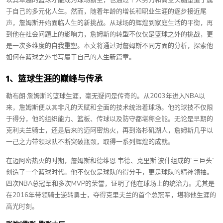
以其卓越的篮球才能成为球场霸主，也通过个人努力和商业头脑塑造了属
于自己的多元化人生。然而，随着年龄的增长和职业生涯的逐步接近尾
声，詹姆斯开始面临人生的新挑战。从球场的辉煌到家庭生活的平衡，再
到他在社会问题上的影响力，詹姆斯的转型不仅仅是篮球之外的挑战，更
是一次多维度的自我重塑。本文将通过对詹姆斯不同方面的分析，探索他
如何在篮球之外书写属于自己的人生新篇章。
1、篮球生涯的巅峰与传承
勒布朗·詹姆斯的篮球生涯，毫无疑问是传奇的。从2003年进入NBA以
来，詹姆斯便以其非凡的天赋和全面的技术统治着球场。他的球技不仅限
于得分，他的组织能力、篮板、传球以及防守都堪称全能。无论是早期的
克利夫兰骑士，还是后来的迈阿密热火，再到洛杉矶湖人，詹姆斯几乎以
一己之力带领球队不断突破瓶颈，取得一系列辉煌的成就。
在迈阿密热火的时期，詹姆斯和德维恩·韦德、克里斯·波什组成的“三巨头”
创造了一个篮球时代。他不仅仅是球队的得分手，更是球队的精神领袖。
四次NBA总冠军和多次MVP的荣誉，证明了他在球场上的统治力。尤其是
在2016年带领骑士逆转勇士，夺得克里夫兰的首个总冠军，堪称他生涯的
高光时刻。