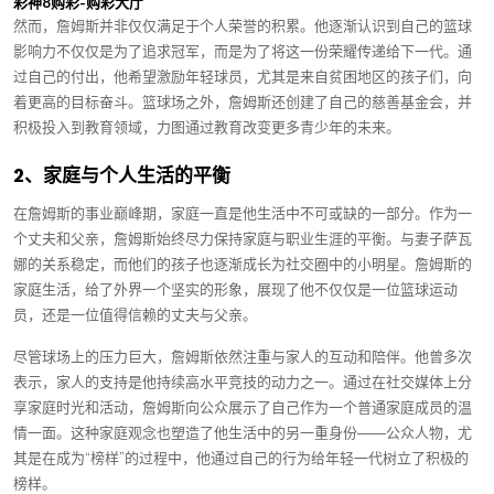
彩神8购彩-购彩大厅
然而，詹姆斯并非仅仅满足于个人荣誉的积累。他逐渐认识到自己的篮球
影响力不仅仅是为了追求冠军，而是为了将这一份荣耀传递给下一代。通
过自己的付出，他希望激励年轻球员，尤其是来自贫困地区的孩子们，向
着更高的目标奋斗。篮球场之外，詹姆斯还创建了自己的慈善基金会，并
积极投入到教育领域，力图通过教育改变更多青少年的未来。
2、家庭与个人生活的平衡
在詹姆斯的事业巅峰期，家庭一直是他生活中不可或缺的一部分。作为一
个丈夫和父亲，詹姆斯始终尽力保持家庭与职业生涯的平衡。与妻子萨瓦
娜的关系稳定，而他们的孩子也逐渐成长为社交圈中的小明星。詹姆斯的
家庭生活，给了外界一个坚实的形象，展现了他不仅仅是一位篮球运动
员，还是一位值得信赖的丈夫与父亲。
尽管球场上的压力巨大，詹姆斯依然注重与家人的互动和陪伴。他曾多次
表示，家人的支持是他持续高水平竞技的动力之一。通过在社交媒体上分
享家庭时光和活动，詹姆斯向公众展示了自己作为一个普通家庭成员的温
情一面。这种家庭观念也塑造了他生活中的另一重身份——公众人物，尤
其是在成为“榜样”的过程中，他通过自己的行为给年轻一代树立了积极的
榜样。