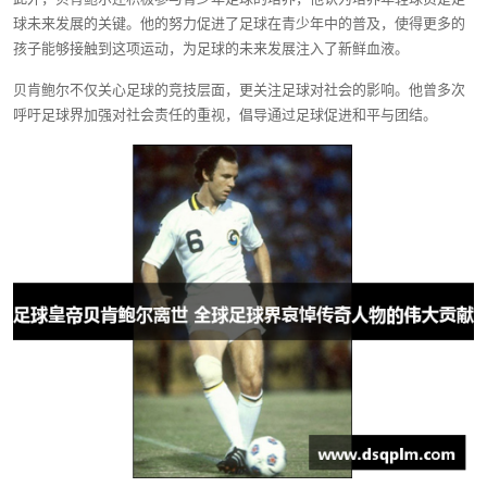
球未来发展的关键。他的努力促进了足球在青少年中的普及，使得更多的
孩子能够接触到这项运动，为足球的未来发展注入了新鲜血液。
贝肯鲍尔不仅关心足球的竞技层面，更关注足球对社会的影响。他曾多次
呼吁足球界加强对社会责任的重视，倡导通过足球促进和平与团结。