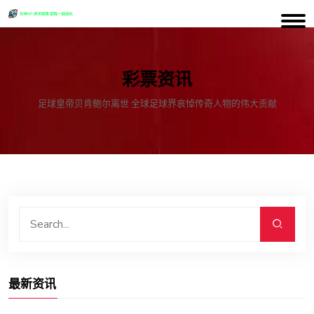
彩票资讯
足球皇帝贝肯鲍尔离世 全球足球界哀悼传奇人物的伟大贡献
最新资讯