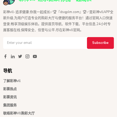
彩神vll-追求健康,你我一起成长✅🏆『dsqplm.com』🏆✅是彩神vllAPP全
新升级,为用户打造专业的购彩大厅与便捷的服务平台！通过官网入口快速
登录,畅享顶级娱乐体验。提供首页导航、软件下载、平台信息,24小时专
属客服在线,保障安全、信誉与公平,尽在彩神vll官网。
Subscribe
导航
了解彩神vll
彩票热点
彩票资讯
集团服务
联络彩神Vll购彩大厅