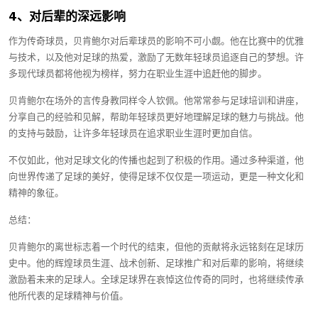
4、对后辈的深远影响
作为传奇球员，贝肯鲍尔对后辈球员的影响不可小觑。他在比赛中的优雅
与技术，以及他对足球的热爱，激励了无数年轻球员追逐自己的梦想。许
多现代球员都将他视为榜样，努力在职业生涯中追赶他的脚步。
贝肯鲍尔在场外的言传身教同样令人钦佩。他常常参与足球培训和讲座，
分享自己的经验和见解，帮助年轻球员更好地理解足球的魅力与挑战。他
的支持与鼓励，让许多年轻球员在追求职业生涯时更加自信。
不仅如此，他对足球文化的传播也起到了积极的作用。通过多种渠道，他
向世界传递了足球的美好，使得足球不仅仅是一项运动，更是一种文化和
精神的象征。
总结：
贝肯鲍尔的离世标志着一个时代的结束，但他的贡献将永远铭刻在足球历
史中。他的辉煌球员生涯、战术创新、足球推广和对后辈的影响，将继续
激励着未来的足球人。全球足球界在哀悼这位传奇的同时，也将继续传承
他所代表的足球精神与价值。