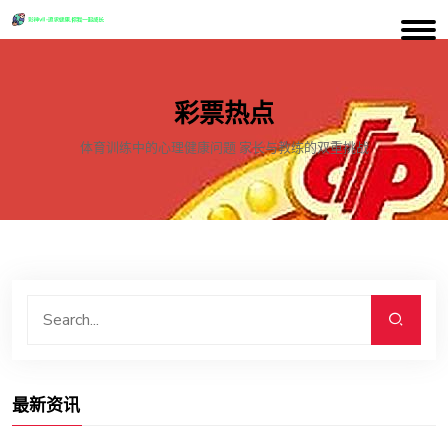
彩票热点
体育训练中的心理健康问题 家长与教练的双重挑战
最新资讯