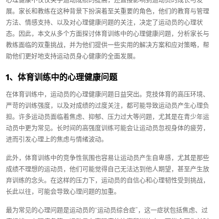
心理健康不仅仅关乎运动成绩的提高，还直接影响到运动员的成长与发
展。家长和教练在这种背景下扮演着至关重要的角色，他们的教育与管理
方法、情感支持、以及对心理健康问题的关注，决定了运动员的心理状
态。因此，本文从多个方面探讨体育训练中的心理健康问题，分析家长与
教练面临的双重挑战，并为他们提供一些实用的解决方案和应对策略，帮
助他们更好地支持运动员身心健康的全面发展。
1、体育训练中的心理健康问题
在体育训练中，运动员的心理健康问题日益突出。竞技体育的高压环境、
严苛的训练强度，以及对成绩的过度关注，都可能导致运动员产生心理负
担。许多运动员面临着焦虑、抑郁、压力过大等问题，尤其是在青少年运
动员中更为常见。长时间的高强度训练可能会让运动员忽视身体的疲劳，
进而引发心理上的焦虑与情绪波动。
此外，体育训练中的竞争性氛围也容易让运动员产生自卑感，尤其是那些
成绩不理想的运动员，他们可能觉得自己无法达到他人期望，甚至产生放
弃训练的念头。在这样的压力下，运动员的自信心和心理韧性受到挑战，
长此以往，可能会导致心理问题的加重。
最为常见的心理问题是运动员的“运动员综合症”，这一症状包括焦虑、过