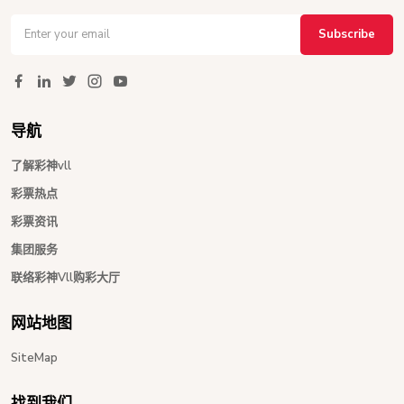
Subscribe
导航
了解彩神vll
彩票热点
彩票资讯
集团服务
联络彩神Vll购彩大厅
网站地图
SiteMap
找到我们