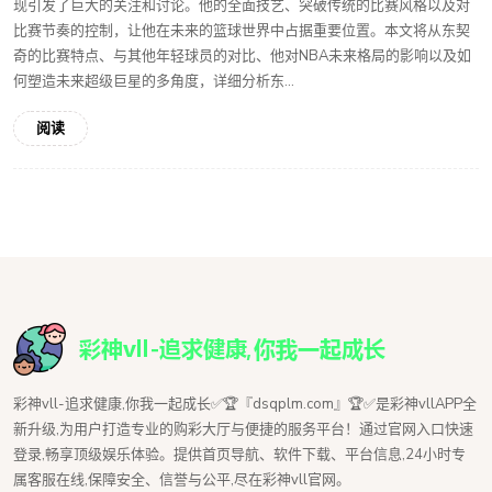
现引发了巨大的关注和讨论。他的全面技艺、突破传统的比赛风格以及对
比赛节奏的控制，让他在未来的篮球世界中占据重要位置。本文将从东契
奇的比赛特点、与其他年轻球员的对比、他对NBA未来格局的影响以及如
何塑造未来超级巨星的多角度，详细分析东...
阅读
彩神vll-追求健康,你我一起成长✅🏆『dsqplm.com』🏆✅是彩神vllAPP全
新升级,为用户打造专业的购彩大厅与便捷的服务平台！通过官网入口快速
登录,畅享顶级娱乐体验。提供首页导航、软件下载、平台信息,24小时专
属客服在线,保障安全、信誉与公平,尽在彩神vll官网。