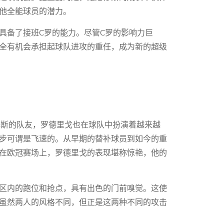
他全能球员的潜力。
具备了接班C罗的能力。尽管C罗的影响力巨
全有机会承担起球队进攻的重任，成为新的超级
修斯的队友，罗德里戈也在球队中扮演着越来越
步可谓是飞速的。从早期的替补球员到如今的重
在欧冠赛场上，罗德里戈的表现堪称惊艳，他的
区内的跑位和抢点，具有出色的门前嗅觉。这使
虽然两人的风格不同，但正是这两种不同的攻击