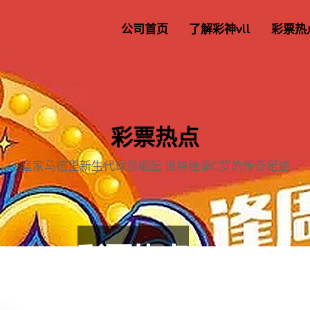
公司首页
了解彩神vll
彩票热
彩票热点
皇家马德里新生代球员崛起 谁将继承C罗的传奇足迹