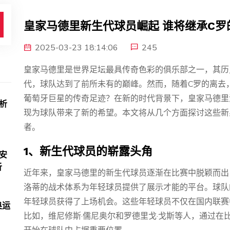
皇家马德里新生代球员崛起 谁将继承C罗
2025-03-23 18:14:06
245
皇家马德里是世界足坛最具传奇色彩的俱乐部之一，其历
代，球队达到了前所未有的巅峰。然而，随着C罗的离去
葡萄牙巨星的传奇足迹？在新的时代背景下，皇家马德里
析
现为球队带来了新的希望。本文将从几个方面探讨这些新
者。
1、新生代球员的崭露头角
安
析
近年来，皇家马德里的新生代球员逐渐在比赛中脱颖而出
洛蒂的战术体系为年轻球员提供了展示才能的平台。球队
年轻球员获得了上场机会。这些年轻球员不仅在国内联赛
奥运
比如，维尼修斯·儒尼奥尔和罗德里戈·戈斯等人，通过在