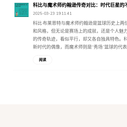
科比与魔术师约翰逊传奇对比：时代巨星的
2025-03-23 19:11:41
科比·布莱恩特与魔术师约翰逊是篮球历史上两
和风格，但无论是赛场上的成就，还是个人魅
的传奇轨迹，看似平行，却又各自独具特色。
新时代的偶像，而魔术师则是“秀场”篮球的代表，
阅读