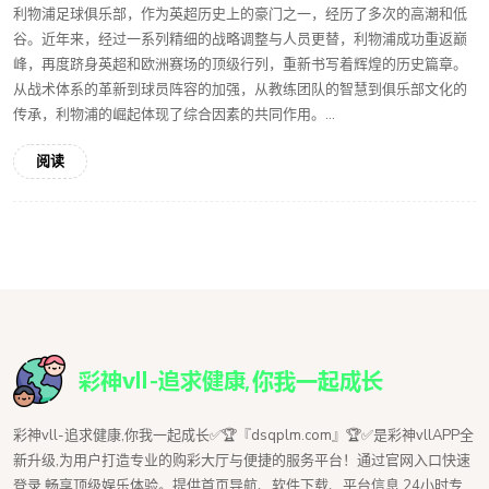
利物浦足球俱乐部，作为英超历史上的豪门之一，经历了多次的高潮和低
谷。近年来，经过一系列精细的战略调整与人员更替，利物浦成功重返巅
峰，再度跻身英超和欧洲赛场的顶级行列，重新书写着辉煌的历史篇章。
从战术体系的革新到球员阵容的加强，从教练团队的智慧到俱乐部文化的
传承，利物浦的崛起体现了综合因素的共同作用。...
阅读
彩神vll-追求健康,你我一起成长✅🏆『dsqplm.com』🏆✅是彩神vllAPP全
新升级,为用户打造专业的购彩大厅与便捷的服务平台！通过官网入口快速
登录,畅享顶级娱乐体验。提供首页导航、软件下载、平台信息,24小时专