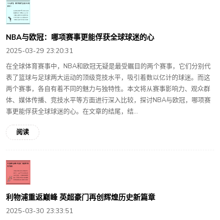
NBA与欧冠：哪项赛事更能俘获全球球迷的心
2025-03-29 23:20:31
在全球体育赛事中，NBA和欧冠无疑是最受瞩目的两个赛事，它们分别代
表了篮球与足球两大运动的顶级竞技水平，吸引着数以亿计的球迷。而这
两个赛事，各自有着不同的魅力与独特性。本文将从赛事影响力、观众群
体、媒体传播、竞技水平等方面进行深入比较，探讨NBA与欧冠，哪项赛
事更能俘获全球球迷的心。在文章的结尾，结...
阅读
利物浦重返巅峰 英超豪门再创辉煌历史新篇章
2025-03-30 23:33:51