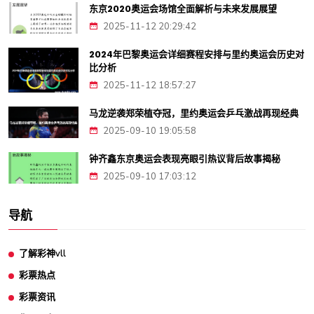
东京2020奥运会场馆全面解析与未来发展展望
2025-11-12 20:29:42
2024年巴黎奥运会详细赛程安排与里约奥运会历史对
比分析
2025-11-12 18:57:27
马龙逆袭郑荣植夺冠，里约奥运会乒乓激战再现经典
2025-09-10 19:05:58
钟齐鑫东京奥运会表现亮眼引热议背后故事揭秘
2025-09-10 17:03:12
导航
了解彩神vll
彩票热点
彩票资讯