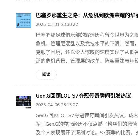
巴塞罗那重生之路：从危机到欧洲荣耀的华
2025-03-31 23:30:22
巴塞罗那足球俱乐部的辉煌历程曾令世界为之
危机、管理层混乱以及竞技水平的下滑。然而
克服了困境，还以令人惊叹的速度实现了从低
那的危机背景、管理层的改革、阵容重建与年轻球
阅读
Gen.G回顾LOL S7夺冠传奇瞬间引发热议
2025-04-06 23:13:07
Gen.G回顾LOL S7夺冠传奇瞬间引发热议
军，Gen.G的夺冠经历不仅点燃了粉丝们的
及个人表现展开了深刻讨论。S7赛季的比赛，充