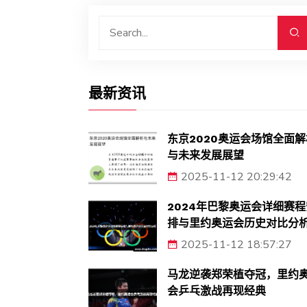
最新资讯
东京2020奥运会场馆全面解
与未来发展展望
2025-11-12 20:29:42
2024年巴黎奥运会详细赛程
排与里约奥运会历史对比分
2025-11-12 18:57:27
马龙逆袭郑荣植夺冠，里约
会乒乓激战再现经典