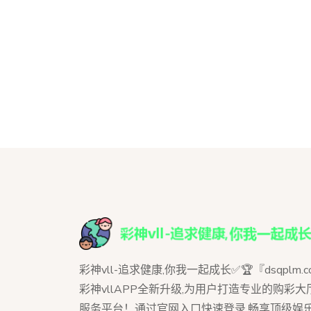
彩神vll-追求健康,你我一起成长✅🏆『dsqplm.
彩神vllAPP全新升级,为用户打造专业的购彩
服务平台！通过官网入口快速登录,畅享顶级娱