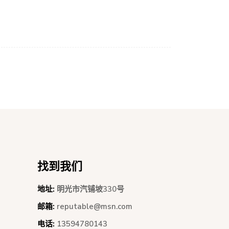
找到我们
地址:
明光市汽铺坡330号
邮箱:
reputable@msn.com
电话:
13594780143