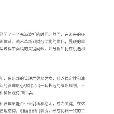
经历了一个充满波折的时代。然而，在未来的征
训体系、战术革新到财务结构的优化，曼联的重
建过程中面临的关键问题，并分析如何在机遇和
年，俱乐部的管理层频繁更换，缺乏稳定性和清
新的管理层必须制定出一套长远的战略规划，不
和价值观得到传承。
和管理层能否带来创新和稳定，成为关键。在这
管理结构，明确各部门职责，形成协调一致的工