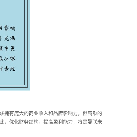
联拥有庞大的商业收入和品牌影响力，但高额的
此，优化财务结构，提高盈利能力，将是曼联未