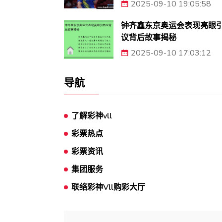
2025-09-10 19:05:58
钟齐鑫东京奥运会表现亮眼
议背后故事揭秘
2025-09-10 17:03:12
导航
了解彩神vll
彩票热点
彩票资讯
集团服务
联络彩神Vll购彩大厅