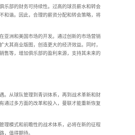
俱乐部的财务可持续性。过高的球员薪水和转会
不和谐。因此，合理的薪资分配和转会策略，将
在亚洲和美国市场的开发。通过创新的市场营销
扩大其商业版图，创造更大的经济效益。同时，
销售等，增加俱乐部的盈利来源，支持其未来的
遇。从球队管理到青训体系，再到战术革新和财
有通过多方面的改革和投入，曼联才能重新恢复
管理模式和前瞻性的战术体系，必将在新的征程
路，值得期待。