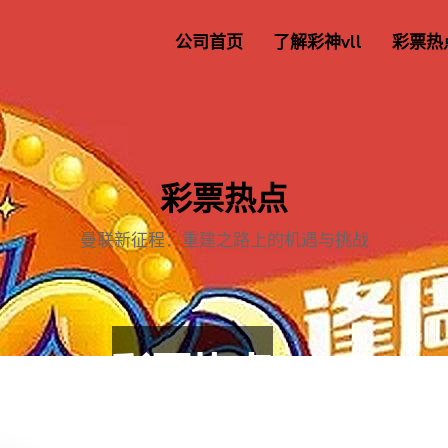
公司首页
了解彩神vll
彩票热
彩票热点
曼联新征程：重建之路上的机遇与挑战