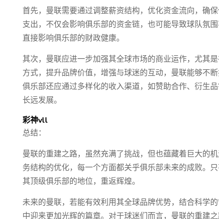
首先，曼联需要通过调整薪资结构，优化资金流向，确保
支出，不仅会影响俱乐部的资金链，也可能导致球队氛围
直接影响俱乐部的财政健康。
其次，曼联应进一步加强其全球市场的商业运作，尤其是
方式，提升品牌价值，增强与球迷的互动，曼联能够不断
俱乐部还应通过多样化的收入渠道，如赞助合作、衍生品
长远发展。
彩神vll
总结：
曼联的重建之路，虽然充满了挑战，但也蕴藏着巨大的机
务结构的优化，每一个方面都关乎俱乐部未来的成败。只
其顶级俱乐部的地位，重返辉煌。
未来的曼联，若能有效利用其全球品牌优势，结合科学的
中迎来更加光辉的篇章。对于球迷们而言，曼联的重建之