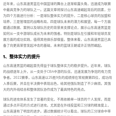
近年来，山东高速男篮在中国篮球的舞台上逐渐崭露头角，迅速成为联赛
中最具竞争力的球队之一。这篇文章将探讨山东高速崛起背后的因素，分
为四个方面进行分析：一是球队整体实力的提升，二是核心球员的加盟和
培养，三是管理层的战略布局，四是球队未来的潜力和展望。每一个方面
都通过数据、案例以及球队历史的背景来支撑论点，展示山东高速男篮是
如何从一支中游球队成长为未来的强者。特别是球队在引援和年轻球员发
展方面的成功实践，值得其他俱乐部借鉴。整体来看，山东高速男篮已具
备了向更高荣誉发起冲击的基础，未来的篮球王朝或许正悄然崛起。
1、整体实力的提升
山东高速男篮的崛起首先得益于球队整体实力的稳步提升。近年来，球队
的战绩逐年上升，从一支处于CBA中游的队伍，迅速发展为争冠的有力竞
争者。2022赛季，山东高速以25胜9负的成绩排在常规赛第四位，成功闯
入季后赛，并且在半决赛中表现出色，给其他强队制造了不少麻烦。其强
大的内外线结合和整体团队协作成为了最具特色的亮点。
球队的进攻体系发生了显著的变化，不再依赖单一球员的个人发挥，而是
通过多点开花的方式进行进攻。尤其是在外线投篮和三分球的精准度上，
山东高速有了明显的进步。通过数据统计可以看出，球队的三分球命中率