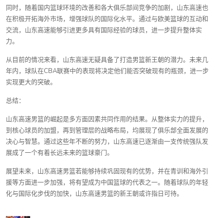
同时，随着国内篮球环境的改善和各大俱乐部间竞争的加剧，山东高速也
在积极开拓海外市场，增强球队的国际化水平。通过与欧美篮球的互动和
交流，山东高速能够引进更多具有国际经验的球员，进一步提升整体实
力。
从目前的情况来看，山东高速无疑具备了打造男篮新王朝的潜力。未来几
年内，球队在CBA联赛中的表现将决定他们能否突破现有的瓶颈，进一步
实现更大的突破。
总结：
山东高速男篮的崛起是多方面因素共同作用的结果。从整体实力的提升，
到核心球员的加盟，再到管理层的战略布局，均展现了俱乐部全面发展的
决心与智慧。通过这些年不断的努力，山东高速已逐渐由一支传统强队发
展成了一个有着长远未来的篮球豪门。
展望未来，山东高速男篮若能够持续巩固现有的优势，并在青训和海外引
援等方面进一步加强，将有望成为中国篮球的代表之一。随着球队的年轻
化与国际化步伐的加快，山东高速男篮的新王朝或许指日可待。