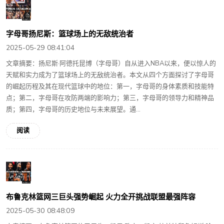
字母哥扬尼斯：篮球场上的无敌统治者
2025-05-29 08:41:04
文章摘要：扬尼斯·阿德托昆博（字母哥）自从进入NBA以来，便以惊人的
天赋和实力成为了篮球场上的无敌统治者。本文从四个方面探讨了字母哥
的崛起历程及其在现代篮球中的地位：第一，字母哥的身体素质和技能特
点；第二，字母哥在攻防两端的影响力；第三，字母哥的领导力和精神品
质；第四，字母哥的历史地位与未来展望。通...
阅读
布鲁克林篮网三巨头强势崛起 火力全开挑战联盟最强阵容
2025-05-30 08:48:09