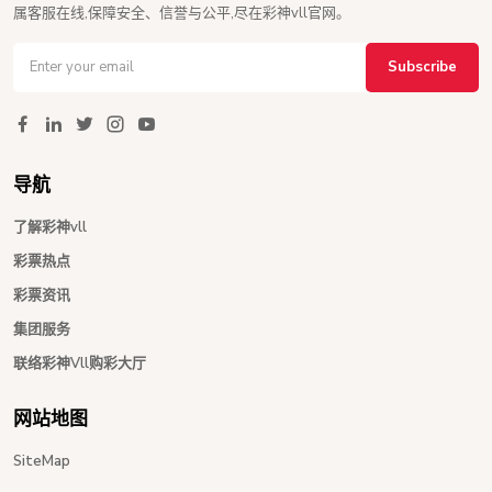
属客服在线,保障安全、信誉与公平,尽在彩神vll官网。
Subscribe
导航
了解彩神vll
彩票热点
彩票资讯
集团服务
联络彩神Vll购彩大厅
网站地图
SiteMap