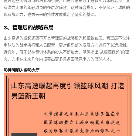
通过这些优秀球员的培养和引援，山东高速形成了既有实力派的老将，又
有潜力无限的年轻球员的多层次阵容。这种阵容搭配，不仅保证了球队的
现有战斗力，也为未来的持续发展奠定了坚实的基础。
3、管理层的战略布局
山东高速的崛起还离不开其管理层的战略眼光和细致布局。管理层不仅注
重球队的战术执行和人员配置，更对俱乐部的发展方向进行了长远规划。
近几年，俱乐部在青训体系的投入不断加大，明确提出“从根源做起”的理
念，力求在未来几年内培养出更多具备国际竞争力的篮球人才。
彩神8购彩-购彩大厅