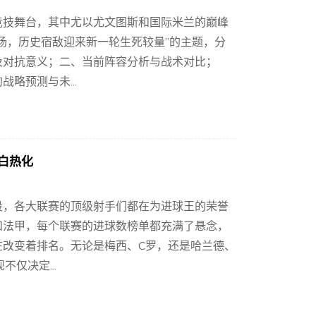
竞技舞台，其中尤以尤文图斯和国际米兰的巅峰
场，历史宿敌迎来新一轮生死较量”的主题，分
及对抗意义；二、当前阵容分析与战术对比；
略预测与未...
白热化
段，各大联赛的顶级射手们都在为进球王的荣誉
和法甲，每个联赛的进球数榜单都充满了悬念，
在改变着排名。无论是梅西、C罗，还是哈兰德、
仅决定...