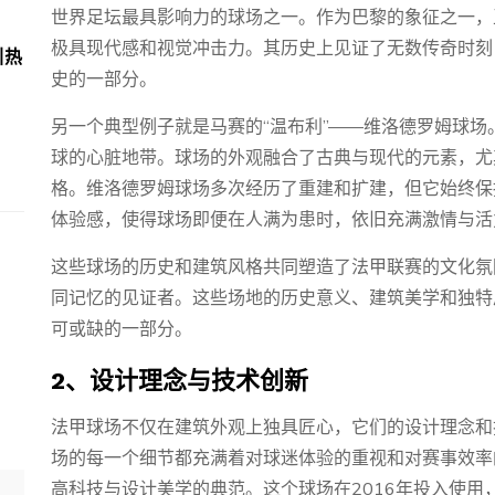
世界足坛最具影响力的球场之一。作为巴黎的象征之一，
极具现代感和视觉冲击力。其历史上见证了无数传奇时刻
引热
史的一部分。
另一个典型例子就是马赛的“温布利”——维洛德罗姆球场
球的心脏地带。球场的外观融合了古典与现代的元素，尤
格。维洛德罗姆球场多次经历了重建和扩建，但它始终保
体验感，使得球场即便在人满为患时，依旧充满激情与活
这些球场的历史和建筑风格共同塑造了法甲联赛的文化氛
同记忆的见证者。这些场地的历史意义、建筑美学和独特
可或缺的一部分。
2、设计理念与技术创新
法甲球场不仅在建筑外观上独具匠心，它们的设计理念和
场的每一个细节都充满着对球迷体验的重视和对赛事效率
高科技与设计美学的典范。这个球场在2016年投入使