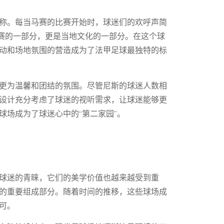
称。每当马赛的比赛开始时，球迷们的欢呼声简
比赛的一部分，更是当地文化的一部分。在这个球
动和场地氛围的营造成为了法甲足球最独特的标
更为温馨和团结的氛围。尽管尼斯的球迷人数相
设计充分考虑了球迷的视听需求，让球迷能够更
球场成为了球迷心中的“第二家园”。
球迷的青睐，它们的美学价值也越来越受到重
的重要组成部分。随着时间的推移，这些球场成
可。