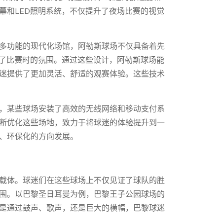
幕和LED照明系统，不仅提升了夜场比赛的视觉
多功能的现代化场馆，阿勒斯球场不仅具备着先
升了比赛时的氛围。通过这些设计，阿勒斯球场能
迷提供了更加灵活、舒适的观赛体验。这些技术
，某些球场安装了高效的无线网络和移动支付系
断优化这些场地，致力于将球迷的体验提升到一
、环保化的方向发展。
载体。球迷们在这些球场上不仅见证了球队的胜
围。以巴黎圣日耳曼为例，巴黎王子公园球场的
是通过鼓声、歌声，还是巨大的横幅，巴黎球迷