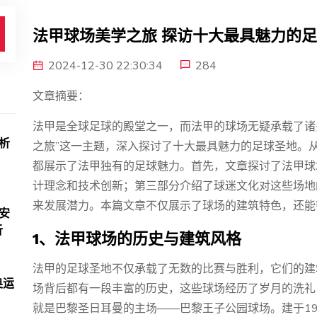
法甲球场美学之旅 探访十大最具魅力的
2024-12-30 22:30:34
284
文章摘要：
法甲是全球足球的殿堂之一，而法甲的球场无疑承载了诸
析
之旅”这一主题，深入探讨了十大最具魅力的足球圣地。
都展示了法甲独有的足球魅力。首先，文章探讨了法甲球
计理念和技术创新；第三部分介绍了球迷文化对这些场地
来发展潜力。本篇文章不仅展示了球场的建筑特色，还能
安
析
1、法甲球场的历史与建筑风格
法甲的足球圣地不仅承载了无数的比赛与胜利，它们的建
奥运
场背后都有一段丰富的历史，这些球场经历了岁月的洗礼
就是巴黎圣日耳曼的主场——巴黎王子公园球场。建于1