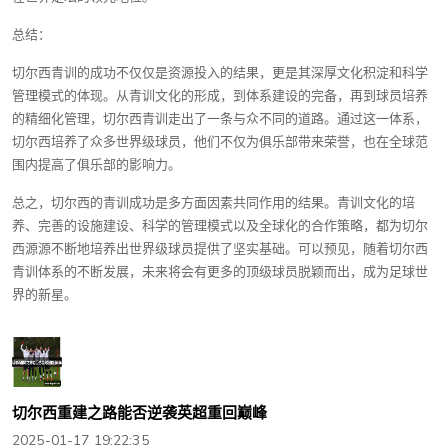
总结：
切尔西青训的成功不仅仅是资源投入的结果，更是其深厚文化积淀和科学
管理模式的体现。从青训文化的形成，到体系建设的完备，再到球员培养
的精细化管理，切尔西青训走出了一条与众不同的道路。通过这一体系，
切尔西培养了众多世界级球员，他们不仅为俱乐部带来荣誉，也在全球范
围内提高了俱乐部的影响力。
总之，切尔西的青训成功是多方面因素共同作用的结果。青训文化的培
养、完善的设施建设、科学的管理模式以及全球化的合作策略，都为切尔
西源源不断地培养出世界级球员提供了坚实基础。可以预见，随着切尔西
青训体系的不断发展，未来将会有更多的顶级球员脱颖而出，成为足球世
界的新星。
切尔西重建之路能否逆袭英超重回巅峰
2025-01-17 19:22:35