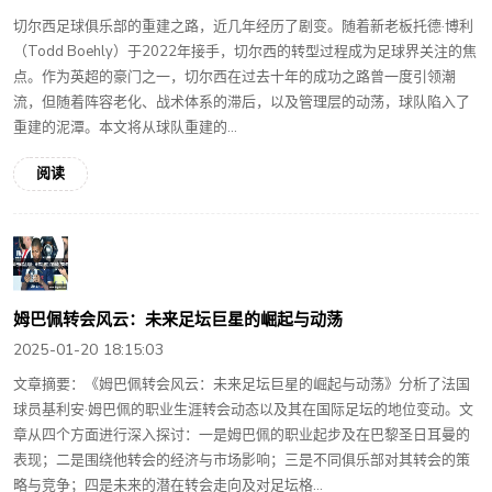
切尔西足球俱乐部的重建之路，近几年经历了剧变。随着新老板托德·博利
（Todd Boehly）于2022年接手，切尔西的转型过程成为足球界关注的焦
点。作为英超的豪门之一，切尔西在过去十年的成功之路曾一度引领潮
流，但随着阵容老化、战术体系的滞后，以及管理层的动荡，球队陷入了
重建的泥潭。本文将从球队重建的...
阅读
姆巴佩转会风云：未来足坛巨星的崛起与动荡
2025-01-20 18:15:03
文章摘要：《姆巴佩转会风云：未来足坛巨星的崛起与动荡》分析了法国
球员基利安·姆巴佩的职业生涯转会动态以及其在国际足坛的地位变动。文
章从四个方面进行深入探讨：一是姆巴佩的职业起步及在巴黎圣日耳曼的
表现；二是围绕他转会的经济与市场影响；三是不同俱乐部对其转会的策
略与竞争；四是未来的潜在转会走向及对足坛格...