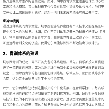
极其重视技术素养的全面提高。此外，切尔西青训文化也重视球员的心理
素质和战术理解。青少年球员不仅仅是在比赛中锻炼身体与技术，他们更
要在心理上做到成熟和稳定，这对于他们未来成为顶级球员至关重要。
彩神vll官网
通过这种系统的青训文化，切尔西能够培养出既有个人技术又能在高压环
境中发挥出色的球员。比如，切尔西青训体系培养出的球员如哈德森-奥多
伊、特里和切尔西的多名青年才俊，都在世界舞台上取得了不小的成就。
正是这种青训文化的沉淀，使得切尔西能够源源不断地输出顶级球员。
2、青训体系的建设
切尔西青训的成功，离不开其完备的体系建设。首先，俱乐部投入巨资建
设了一流的青训设施，成为欧洲足球俱乐部中最具规模和先进度的青训系
统之一。切尔西青训的基础设施包括训练场、学术支持、医疗团队等多个
方面，这为青少年球员提供了全方位的保障。
此外，切尔西青训还特别注重球员的个性化发展。在青训学院中，每名球
员都能根据自己的特点得到量身定制的训练方案。例如，球队对进攻球员
与防守球员的不同训练需求进行分层次管理。进攻型球员更多注重技术的
提升和创造力的培养，而防守球员则通过针对性的训练提高身体对抗和战