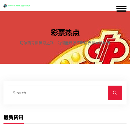
彩票热点
切尔西青训神奇之路：为何能源源不断培养世界级球员
最新资讯