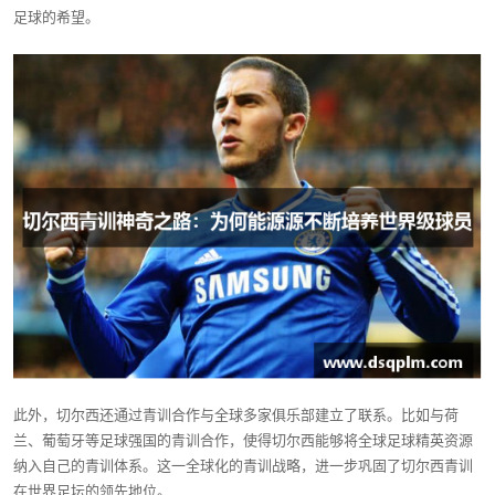
足球的希望。
此外，切尔西还通过青训合作与全球多家俱乐部建立了联系。比如与荷
兰、葡萄牙等足球强国的青训合作，使得切尔西能够将全球足球精英资源
纳入自己的青训体系。这一全球化的青训战略，进一步巩固了切尔西青训
在世界足坛的领先地位。