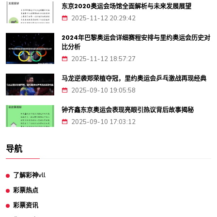
东京2020奥运会场馆全面解析与未来发展展望
2025-11-12 20:29:42
2024年巴黎奥运会详细赛程安排与里约奥运会历史对
比分析
2025-11-12 18:57:27
马龙逆袭郑荣植夺冠，里约奥运会乒乓激战再现经典
2025-09-10 19:05:58
钟齐鑫东京奥运会表现亮眼引热议背后故事揭秘
2025-09-10 17:03:12
导航
了解彩神vll
彩票热点
彩票资讯