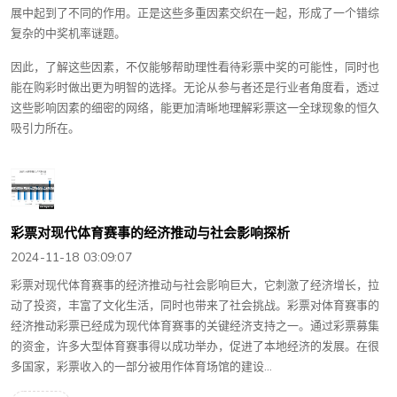
展中起到了不同的作用。正是这些多重因素交织在一起，形成了一个错综
复杂的中奖机率谜题。
因此，了解这些因素，不仅能够帮助理性看待彩票中奖的可能性，同时也
能在购彩时做出更为明智的选择。无论从参与者还是行业者角度看，透过
这些影响因素的细密的网络，能更加清晰地理解彩票这一全球现象的恒久
吸引力所在。
彩票对现代体育赛事的经济推动与社会影响探析
2024-11-18 03:09:07
彩票对现代体育赛事的经济推动与社会影响巨大，它刺激了经济增长，拉
动了投资，丰富了文化生活，同时也带来了社会挑战。彩票对体育赛事的
经济推动彩票已经成为现代体育赛事的关键经济支持之一。通过彩票募集
的资金，许多大型体育赛事得以成功举办，促进了本地经济的发展。在很
多国家，彩票收入的一部分被用作体育场馆的建设...