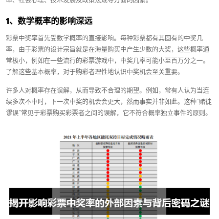
率、社会心理、技术发展及政策法规等方面的因素。
1、数学概率的影响深远
彩票中奖率首先受数学概率的直接影响。每种彩票都有其固有的中奖几
率，由于彩票的设计宗旨就是在海量购买中产生少数的大奖，这些概率通
常极小，例如在一些流行的彩票游戏中，中奖几率可能小至百万分之一。
了解这些基本概率，对于购彩者理性地认识中奖机会至关重要。
许多人对概率存在误解，从而导致不合理的期望。例如，常有人认为当连
续多次不中时，下一次中奖的机会会更大，然而事实并非如此。这种“赌徒
谬误”常见于彩票购买彩票者之间的误解，它不符合概率独立事件的原则。