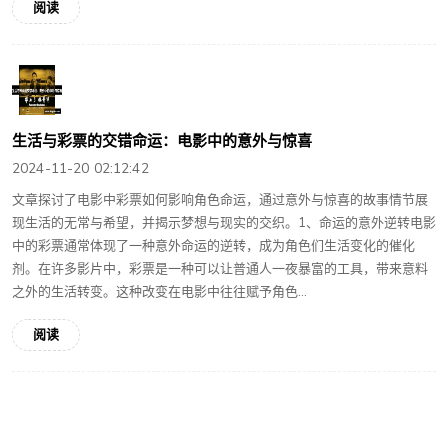
阅读
生活与彩票的交错命运：电影中的意外与惊喜
2024-11-20 02:12:42
文章探讨了电影中彩票如何影响角色命运，通过意外与惊喜的故事情节展
现生活的无常与希望，并揭示梦想与现实的交织。1、命运的意外逆转电影
中的彩票通常体现了一种意外命运的逆转，成为角色们生活变化的催化
剂。在许多影片中，彩票是一种可以让普通人一夜暴富的工具，带来意料
之外的生活转变。这种改变在电影中往往赋予角色...
阅读