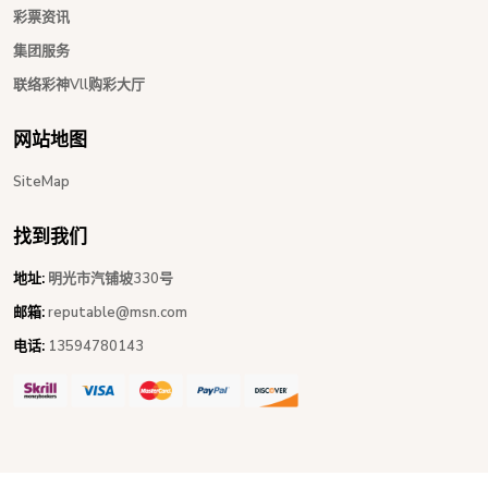
彩票资讯
集团服务
联络彩神Vll购彩大厅
网站地图
SiteMap
找到我们
地址:
明光市汽铺坡330号
邮箱:
reputable@msn.com
电话:
13594780143