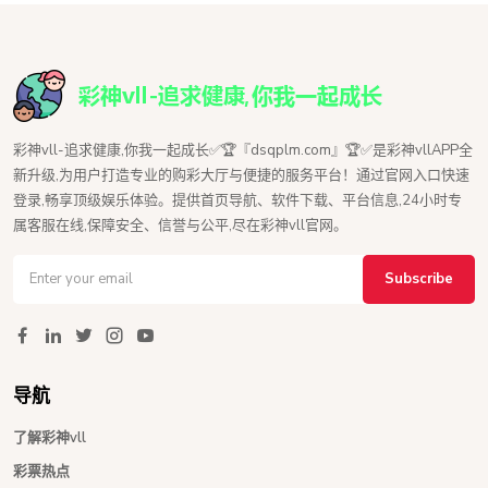
彩神vll-追求健康,你我一起成长✅🏆『dsqplm.com』🏆✅是彩神vllAPP全
新升级,为用户打造专业的购彩大厅与便捷的服务平台！通过官网入口快速
登录,畅享顶级娱乐体验。提供首页导航、软件下载、平台信息,24小时专
属客服在线,保障安全、信誉与公平,尽在彩神vll官网。
Subscribe
导航
了解彩神vll
彩票热点