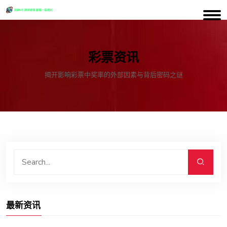
彩票资讯
揭开影响彩票中奖率的外部因素与背后密码之谜
最新资讯