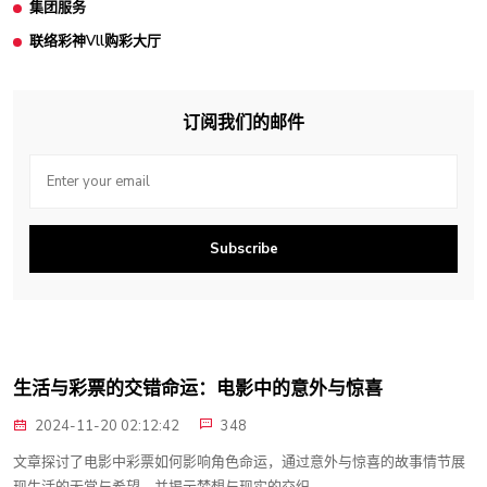
集团服务
联络彩神Vll购彩大厅
订阅我们的邮件
Subscribe
生活与彩票的交错命运：电影中的意外与惊喜
2024-11-20 02:12:42
348
文章探讨了电影中彩票如何影响角色命运，通过意外与惊喜的故事情节展