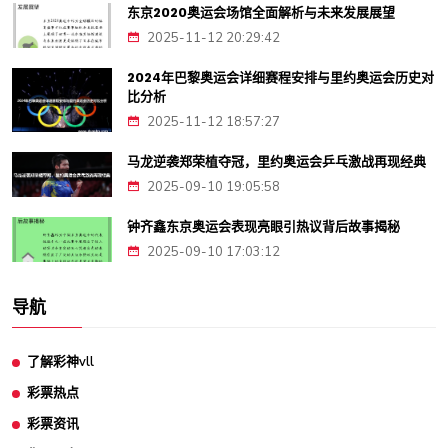
东京2020奥运会场馆全面解析与未来发展展望
2025-11-12 20:29:42
2024年巴黎奥运会详细赛程安排与里约奥运会历史对
比分析
2025-11-12 18:57:27
马龙逆袭郑荣植夺冠，里约奥运会乒乓激战再现经典
2025-09-10 19:05:58
钟齐鑫东京奥运会表现亮眼引热议背后故事揭秘
2025-09-10 17:03:12
导航
了解彩神vll
彩票热点
彩票资讯