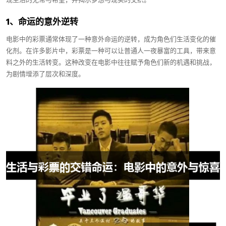
现生活的无常与希望，并揭示梦想与现实的交织。
1、命运的意外逆转
电影中的彩票通常体现了一种意外命运的逆转，成为角色们生活变化的催
化剂。在许多影片中，彩票是一种可以让普通人一夜暴富的工具，带来意
料之外的生活转变。这种改变在电影中往往赋予角色们新的机遇和挑战，
为剧情增添了层次和深度。