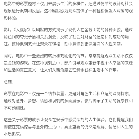
电影中的彩票题材不仅用来展示生活的多样性，还通过情节的设计对社会
现象进行讽刺和反思。这种幽默感为观众提供了一种轻松但发人深省的观
影体验。
影片《大赢家》以幽默的方式揭示了现代人在金钱面前的各种面貌，通过
角色间的夸张矛盾和关系演变，反映了社会对财富的迷恋和对成功的痴
狂。这种讽刺艺术让观众在轻松一刻中意识到更深层次的人性问题。
同时，电影中一些激烈的转折和戏剧化的情节，常常提醒观众生活不仅仅
是金钱的游戏。在这种讽刺之中，影片引导观众重新审视个人幸福的来源
和生活的真正意义，让人们从新角度去理解金钱在生活中的作用。
总结：
彩票在电影中不仅是一个情节装置，更是对角色生活和命运的深刻探索。
通过对意外、梦想、情感和讽刺的多面展示，影片揭示了生活的复杂性和
不可预测性。
这些关于彩票的故事让观众在娱乐中感受深刻的人生体验。它们提醒我们
即使在充满惊喜与意外的生活中，真正重要的仍然是理解、情感和人生的
本质追求。